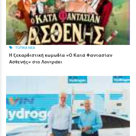
ΤΟΠΙΚΑ ΝΕΑ
Η ξεκαρδιστική κωμωδία «Ο Κατά Φαντασίαν
Ασθενής» στο Λουτράκι