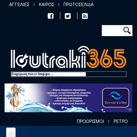
Παράκαμψη προς το κυρίως περιεχόμενο
ΑΓΓΕΛΙΕΣ
ΚΑΙΡΟΣ
ΠΡΩΤΟΣΕΛΙΔΑ
Φόρμα αν
Αναζήτηση
ΠΡΟΟΡΙΣΜΟΙ
ΡΕΤΡΟ