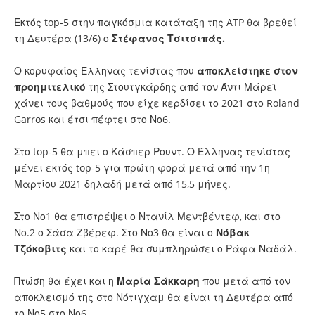
Εκτός top-5 στην παγκόσμια κατάταξη της ATP θα βρεθεί
τη Δευτέρα (13/6) ο
Στέφανος Τσιτσιπάς.
Ο κορυφαίος Έλληνας τενίστας που
αποκλείστηκε στον
προημιτελικό
της Στουτγκάρδης από τον Άντι Μάρεϊ
χάνει τους βαθμούς που είχε κερδίσει το 2021 στο Roland
Garros και έτσι πέφτει στο Νο6.
Στο top-5 θα μπει ο Κάσπερ Ρουντ. Ο Έλληνας τενίστας
μένει εκτός top-5 για πρώτη φορά μετά από την 1η
Μαρτίου 2021 δηλαδή μετά από 15,5 μήνες.
Στο Νο1 θα επιστρέψει ο Ντανίλ Μεντβέντεφ, και στο
Νο.2 ο Σάσα Ζβέρεφ. Στο Νο3 θα είναι ο
Νόβακ
Τζόκοβιτς
και το καρέ θα συμπληρώσει ο Ράφα Ναδάλ.
Πτώση θα έχει και η
Μαρία Σάκκαρη
που μετά από τον
αποκλεισμό της στο Νότιγχαμ θα είναι τη Δευτέρα από
το Νο5 στο Νο6.