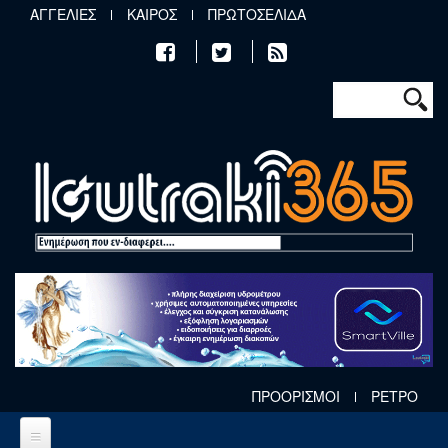
Παράκαμψη προς το κυρίως περιεχόμενο
ΑΓΓΕΛΙΕΣ
ΚΑΙΡΟΣ
ΠΡΩΤΟΣΕΛΙΔΑ
Φόρμα αν
Αναζήτηση
ΠΡΟΟΡΙΣΜΟΙ
ΡΕΤΡΟ