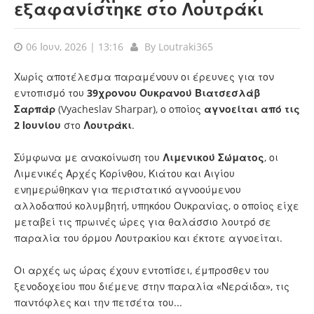
εξαφανίστηκε στο Λουτράκι
06 Ιουν, 2026 | 13:16
By
Loutraki365
Χωρίς αποτέλεσμα παραμένουν οι έρευνες για τον
εντοπισμό του
39χρονου Ουκρανού Βιατσεσλάβ
Σαρπάρ
(Vyacheslav Sharpar), ο οποίος
αγνοείται από τις
2 Ιουνίου
στο
Λουτράκι
.
Σύμφωνα με ανακοίνωση του
Λιμενικού Σώματος
, οι
Λιμενικές Αρχές Κορίνθου, Κιάτου και Αιγίου
ενημερώθηκαν για περιστατικό αγνοούμενου
αλλοδαπού κολυμβητή, υπηκόου Ουκρανίας, ο οποίος είχε
μεταβεί τις πρωινές ώρες για θαλάσσιο λουτρό σε
παραλία του όρμου Λουτρακίου και έκτοτε αγνοείται.
Οι αρχές ως ώρας έχουν εντοπίσει, έμπροσθεν του
ξενοδοχείου που διέμενε στην παραλία «Νεράιδα», τις
παντόφλες και την πετσέτα του...