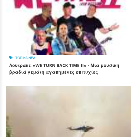
ΤΟΠΙΚΑ ΝΕΑ
Λουτράκι: «WE TURN BACK TIME II» - Μια μουσική
βραδιά γεμάτη αγαπημένες επιτυχίες