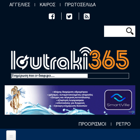
Παράκαμψη προς το κυρίως περιεχόμενο
ΑΓΓΕΛΙΕΣ
ΚΑΙΡΟΣ
ΠΡΩΤΟΣΕΛΙΔΑ
Φόρμα αν
Αναζήτηση
ΠΡΟΟΡΙΣΜΟΙ
ΡΕΤΡΟ