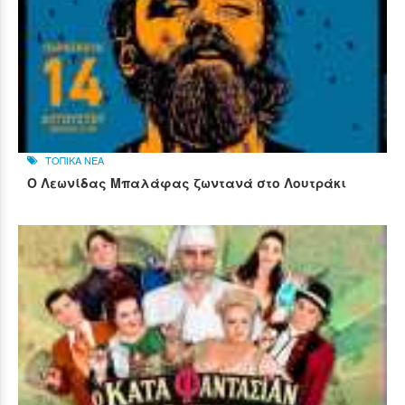
ΤΟΠΙΚΑ ΝΕΑ
Ο Λεωνίδας Μπαλάφας ζωντανά στο Λουτράκι