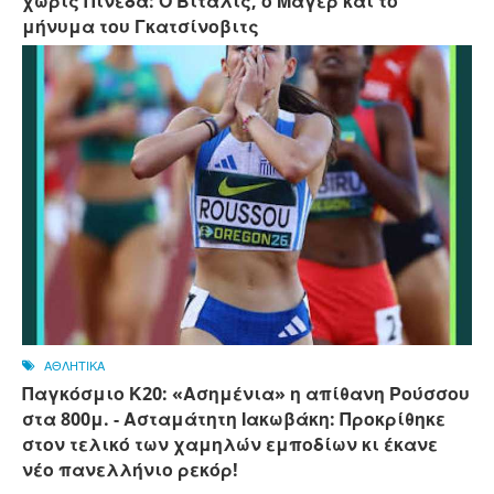
χωρίς Πινέδα: Ο Βιτάλις, ο Μάγερ και το
μήνυμα του Γκατσίνοβιτς
ΑΘΛΗΤΙΚΑ
Παγκόσμιο Κ20: «Ασημένια» η απίθανη Ρούσσου
στα 800μ. - Ασταμάτητη Ιακωβάκη: Προκρίθηκε
στον τελικό των χαμηλών εμποδίων κι έκανε
νέο πανελλήνιο ρεκόρ!