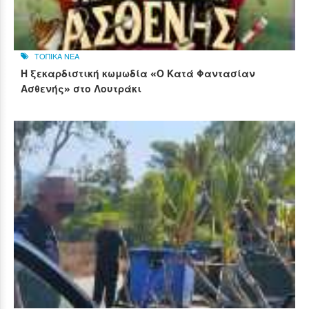
ΤΟΠΙΚΑ ΝΕΑ
Η ξεκαρδιστική κωμωδία «Ο Κατά Φαντασίαν
Ασθενής» στο Λουτράκι