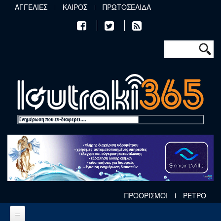
Παράκαμψη προς το κυρίως περιεχόμενο
ΑΓΓΕΛΙΕΣ
ΚΑΙΡΟΣ
ΠΡΩΤΟΣΕΛΙΔΑ
Φόρμα αν
Αναζήτηση
ΠΡΟΟΡΙΣΜΟΙ
ΡΕΤΡΟ