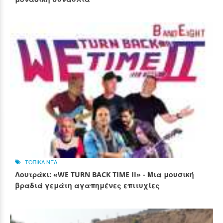
ΤΟΠΙΚΑ ΝΕΑ
Λουτράκι: «WE TURN BACK TIME II» - Μια μουσική
βραδιά γεμάτη αγαπημένες επιτυχίες