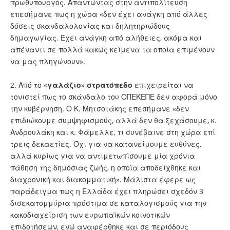
πρωθυπουργός. Απαντώντας στην αντιπολίτευση
επεσήμανε πως η χώρα «δεν έχει ανάγκη από άλλες
δόσεις σκανδαλολογίας και δηλητηριώδους
δημαγωγίας. Έχει ανάγκη από αλήθειες, ακόμα και
απέναντι σε πολλά κακώς κείμενα τα οποία επιμένουν
να μας πληγώνουν».
2. Από το «
γαλάζιο
»
στρατόπεδο
επιχειρείται να
τονιστεί πως το σκάνδαλο του ΟΠΕΚΕΠΕ δεν αφορά μόνο
την κυβέρνηση. Ο Κ. Μητσοτάκης επεσήμανε «δεν
επιδιώκουμε συμψηφισμούς, αλλά δεν θα ξεχάσουμε, κ.
Ανδρουλάκη και κ. Φάμελλε, τι συνέβαινε στη χώρα επί
τρεις δεκαετίες. Όχι για να κατανείμουμε ευθύνες,
αλλά κυρίως για να αντιμετωπίσουμε μία χρόνια
πάθηση της δημόσιας ζωής, η οποία αποδείχθηκε και
διαχρονική και διακομματική». Μάλιστα έφερε ως
παράδειγμα πως η Ελλάδα έχει πληρώσει σχεδόν 3
δισεκατομμύρια πρόστιμα σε καταλογισμούς για την
κακοδιαχείριση των ευρωπαϊκών κοινοτικών
επιδοτήσεων, ενώ αναφέρθηκε και σε περιόδους