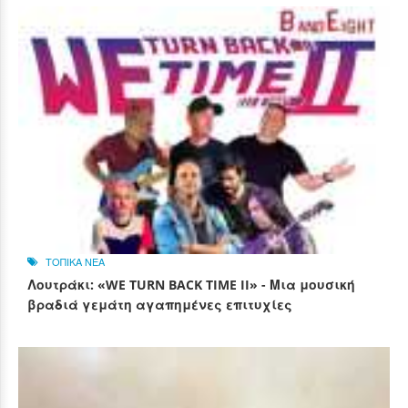
ΤΟΠΙΚΑ ΝΕΑ
Λουτράκι: «WE TURN BACK TIME II» - Μια μουσική
βραδιά γεμάτη αγαπημένες επιτυχίες