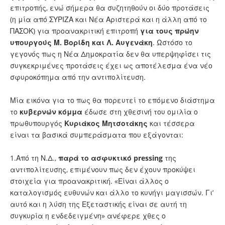
επιτροπής, ενώ σήμερα θα συζητηθούν οι δύο προτάσεις
(η μία από ΣΥΡΙΖΑ και Νέα Αριστερά και η άλλη από το
ΠΑΣΟΚ) για προανακριτική επιτροπή
για τους πρώην
υπουργούς Μ. Βορίδη και Λ. Αυγενάκη
. Ωστόσο το
γεγονός πως η Νέα Δημοκρατία δεν θα υπερψηφίσει τις
συγκεκριμένες προτάσεις έχει ως αποτέλεσμα ένα νέο
σφυροκόπημα από την αντιπολίτευση.
Μία εικόνα για το πως θα πορευτεί το επόμενο διάστημα
το
κυβερνών
κόμμα
έδωσε στη χθεσινή του ομιλία ο
πρωθυπουργός
Κυριάκος Μητσοτάκης
και τέσσερα
είναι τα βασικά συμπεράσματα που εξάγονται:
1.Από τη Ν.Δ.,
παρά το ασφυκτικό pressing
της
αντιπολίτευσης, επιμένουν πως δεν έχουν προκύψει
στοιχεία για προανακριτική. «Είναι άλλος ο
καταλογισμός ευθυνών και άλλο το κυνήγι μαγισσών. Γι’
αυτό και η λύση της Εξεταστικής είναι σε αυτή τη
συγκυρία η ενδεδειγμένη» ανέφερε χθες ο