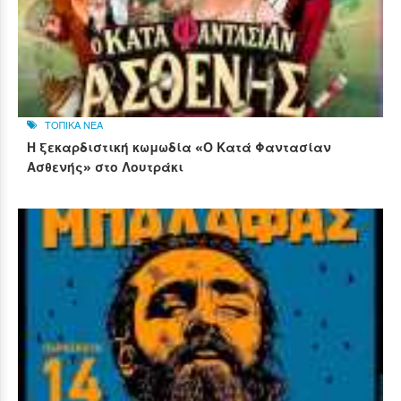
ΤΟΠΙΚΑ ΝΕΑ
Η ξεκαρδιστική κωμωδία «Ο Κατά Φαντασίαν
Ασθενής» στο Λουτράκι