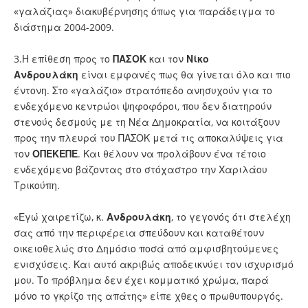
«γαλάζιας» διακυβέρνησης όπως για παράδειγμα το
διάστημα 2004-2009.
3.Η επίθεση προς το
ΠΑΣΟΚ
και τον
Νίκο
Ανδρουλάκη
είναι εμφανές πως θα γίνεται όλο και πιο
έντονη. Στο «γαλάζιο» στρατόπεδο ανησυχούν για το
ενδεχόμενο κεντρώοι ψηφοφόροι, που δεν διατηρούν
στενούς δεσμούς με τη Νέα Δημοκρατία, να κοιτάξουν
προς την πλευρά του ΠΑΣΟΚ μετά τις αποκαλύψεις για
τον
ΟΠΕΚΕΠΕ
. Και θέλουν να προλάβουν ένα τέτοιο
ενδεχόμενο βάζοντας στο στόχαστρο την Χαριλάου
Τρικούπη.
«Εγώ χαιρετίζω, κ.
Ανδρουλάκη
, το γεγονός ότι στελέχη
σας από την περιφέρεια σπεύδουν και καταθέτουν
οικειοθελώς στο Δημόσιο ποσά από αμφισβητούμενες
ενισχύσεις. Και αυτό ακριβώς αποδεικνύει τον ισχυρισμό
μου. Το πρόβλημα δεν έχει κομματικό χρώμα, παρά
μόνο το γκρίζο της απάτης» είπε χθες ο πρωθυπουργός.