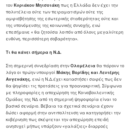
του
Κυριάκου
Μητσοτάκη
πως η Ελλάδα δεν έχει την
πολυτέλεια ούτε των πειραματισμών ούτε της
αμφισβήτησης της εσωτερικής σταθερότητας ούτε και
της υπονόμευσης της κοινωνικής συνοχής, ενώ
επεσήμανε « θα ζητούσα λοιπόν από όλους μεγαλύτερη
ευθύνη, περισσότερη σοβαρότητα».
Τι θα κάνει σήμερα η Ν.Δ.
Στη σημερινή συνεδρίαση στην
Ολομέλεια
θα πάρουν το
λόγο οι πρώην υπουργοί
Μάκης Βορίδης και Λευτέρης
Αυγενάκης
, ενώ η Ν.Δ.έχει καταστήσει σαφές πως δεν
θα ψηφίσει τις προτάσεις για προανακριτική. Σύμφωνα
με πληροφορίες η αποχώρηση της Κοινοβουλευτικής
Ομάδας της ΝΔ από τη σημερινή ψηφοφορία είναι το
βασικό σενάριο. Βέβαια τα σχετικά σενάρια έχουν
δώσει αφορμή στην αντιπολίτευση να κατηγορήσει την
κυβέρνηση πως σκέφτεται την αποχώρηση επειδή
ανησυχεί μήπως υπάρξουν «γαλάζιες» διαρροές