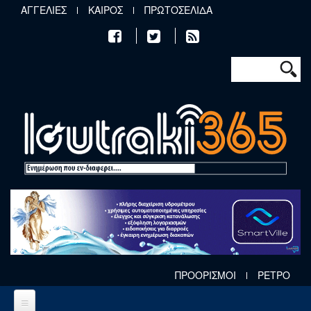
Παράκαμψη προς το κυρίως περιεχόμενο
ΑΓΓΕΛΙΕΣ
ΚΑΙΡΟΣ
ΠΡΩΤΟΣΕΛΙΔΑ
Φόρμα αν
Αναζήτηση
ΠΡΟΟΡΙΣΜΟΙ
ΡΕΤΡΟ