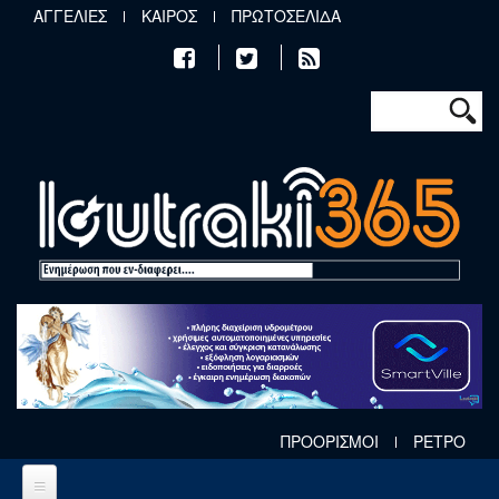
Παράκαμψη προς το κυρίως περιεχόμενο
ΑΓΓΕΛΙΕΣ
ΚΑΙΡΟΣ
ΠΡΩΤΟΣΕΛΙΔΑ
Φόρμα αν
Αναζήτηση
ΠΡΟΟΡΙΣΜΟΙ
ΡΕΤΡΟ