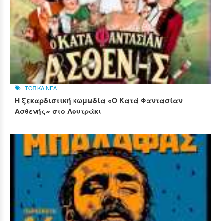
ΤΟΠΙΚΑ ΝΕΑ
Η ξεκαρδιστική κωμωδία «Ο Κατά Φαντασίαν
Ασθενής» στο Λουτράκι