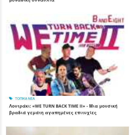
ΤΟΠΙΚΑ ΝΕΑ
Λουτράκι: «WE TURN BACK TIME II» - Μια μουσική
βραδιά γεμάτη αγαπημένες επιτυχίες