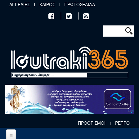
Παράκαμψη προς το κυρίως περιεχόμενο
ΑΓΓΕΛΙΕΣ
ΚΑΙΡΟΣ
ΠΡΩΤΟΣΕΛΙΔΑ
Φόρμα αν
Αναζήτηση
ΠΡΟΟΡΙΣΜΟΙ
ΡΕΤΡΟ