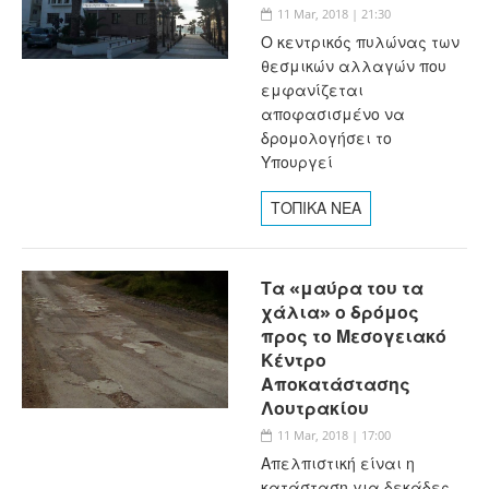
11 Mar, 2018 | 21:30
Ο κεντρικός πυλώνας των
θεσμικών αλλαγών που
εμφανίζεται
αποφασισμένο να
δρομολογήσει το
Υπουργεί
ΤΟΠΙΚΑ ΝΕΑ
Τα «μαύρα του τα
χάλια» ο δρόμος
προς το Μεσογειακό
Κέντρο
Αποκατάστασης
Λουτρακίου
11 Mar, 2018 | 17:00
Απελπιστική είναι η
κατάσταση για δεκάδες