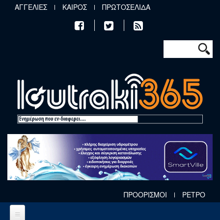
Παράκαμψη προς το κυρίως περιεχόμενο
ΑΓΓΕΛΙΕΣ
ΚΑΙΡΟΣ
ΠΡΩΤΟΣΕΛΙΔΑ
Φόρμα αν
Αναζήτηση
ΠΡΟΟΡΙΣΜΟΙ
ΡΕΤΡΟ