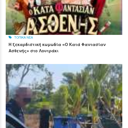
ΤΟΠΙΚΑ ΝΕΑ
Η ξεκαρδιστική κωμωδία «Ο Κατά Φαντασίαν
Ασθενής» στο Λουτράκι