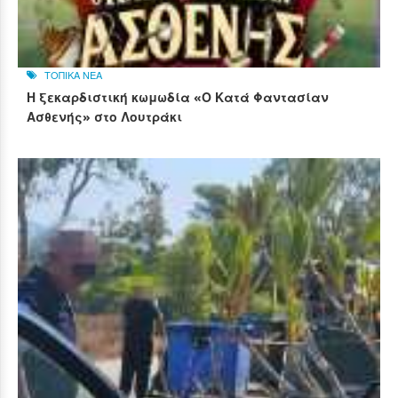
ΤΟΠΙΚΑ ΝΕΑ
Η ξεκαρδιστική κωμωδία «Ο Κατά Φαντασίαν
Ασθενής» στο Λουτράκι