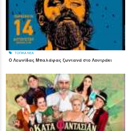
ΤΟΠΙΚΑ ΝΕΑ
Ο Λεωνίδας Μπαλάφας ζωντανά στο Λουτράκι