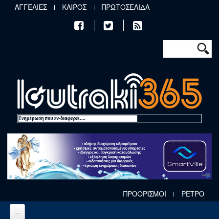
Παράκαμψη προς το κυρίως περιεχόμενο
ΑΓΓΕΛΙΕΣ
ΚΑΙΡΟΣ
ΠΡΩΤΟΣΕΛΙΔΑ
Φόρμα αν
Αναζήτηση
ΠΡΟΟΡΙΣΜΟΙ
ΡΕΤΡΟ