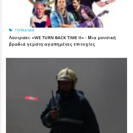
ΤΟΠΙΚΑ ΝΕΑ
Λουτράκι: «WE TURN BACK TIME II» - Μια μουσική
βραδιά γεμάτη αγαπημένες επιτυχίες