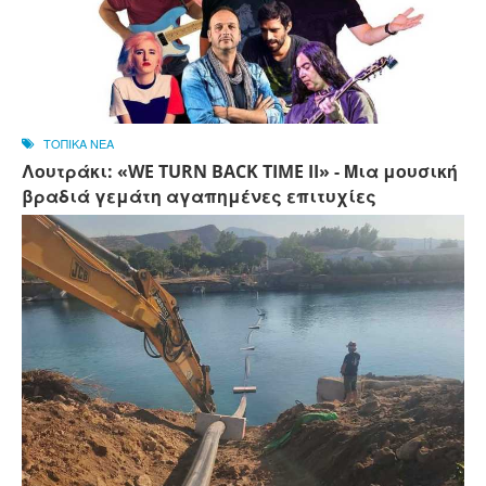
ΤΟΠΙΚΑ ΝΕΑ
Λουτράκι: «WE TURN BACK TIME II» - Μια μουσική
βραδιά γεμάτη αγαπημένες επιτυχίες