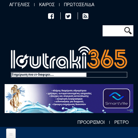
Παράκαμψη προς το κυρίως περιεχόμενο
ΑΓΓΕΛΙΕΣ
ΚΑΙΡΟΣ
ΠΡΩΤΟΣΕΛΙΔΑ
Φόρμα αν
Αναζήτηση
ΠΡΟΟΡΙΣΜΟΙ
ΡΕΤΡΟ