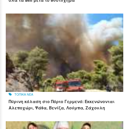
όλα τα Bell μετά το δυστύχημα
ΤΟΠΙΚΑ ΝΕΑ
Πύρινη κόλαση στο Πόρτο Γερμενό: Εκκενώνονται
Αλεποχώρι, Ψάθα, Βενίζα, Λούμπα, Ζάχουλη