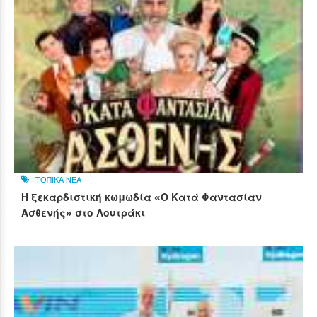
ΤΟΠΙΚΑ ΝΕΑ
Η ξεκαρδιστική κωμωδία «Ο Κατά Φαντασίαν
Ασθενής» στο Λουτράκι