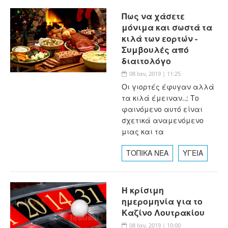
Πως να χάσετε
μόνιμα και σωστά τα
κιλά των εορτών -
Συμβουλές από
διαιτολόγο
08 Ιαν, 2019 | 11:25
Οι γιορτές έφυγαν αλλά
τα κιλά έμειναν..; Το
φαινόμενο αυτό είναι
σχετικά αναμενόμενο
μιας και τα
ΤΟΠΙΚΑ ΝΕΑ
ΥΓΕΙΑ
Η κρίσιμη
ημερομηνία για το
Καζίνο Λουτρακίου
08 Ιαν, 2019 | 10:00