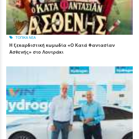
ΤΟΠΙΚΑ ΝΕΑ
Η ξεκαρδιστική κωμωδία «Ο Κατά Φαντασίαν
Ασθενής» στο Λουτράκι