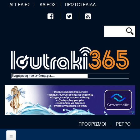
Παράκαμψη προς το κυρίως περιεχόμενο
ΑΓΓΕΛΙΕΣ
ΚΑΙΡΟΣ
ΠΡΩΤΟΣΕΛΙΔΑ
Φόρμα αν
Αναζήτηση
ΠΡΟΟΡΙΣΜΟΙ
ΡΕΤΡΟ