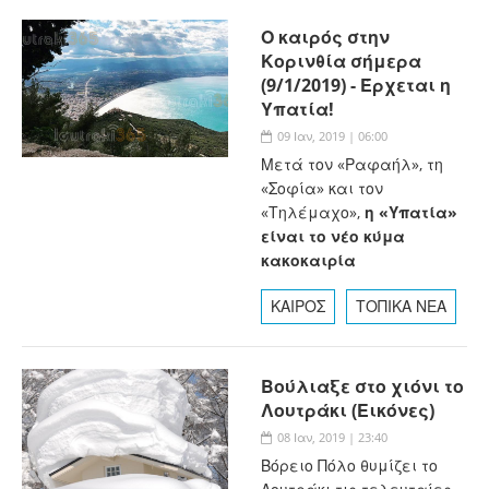
Ο καιρός στην
Κορινθία σήμερα
(9/1/2019) - Έρχεται η
Υπατία!
09 Ιαν, 2019 | 06:00
Μετά τον «Ραφαήλ», τη
«Σοφία» και τον
«Τηλέμαχο»,
η «Υπατία»
είναι το νέο κύμα
κακοκαιρία
ΚΑΙΡΟΣ
ΤΟΠΙΚΑ ΝΕΑ
Βούλιαξε στο χιόνι το
Λουτράκι (Εικόνες)
08 Ιαν, 2019 | 23:40
Βόρειο Πόλο θυμίζει το