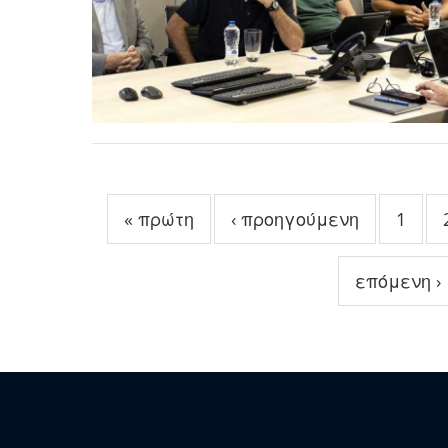
Σελίδες
« πρώτη
‹ προηγούμενη
1
επόμενη ›