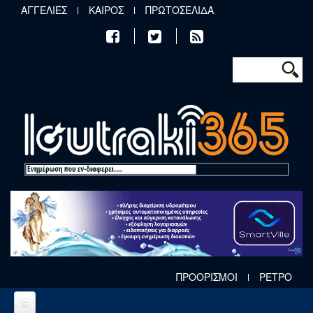
Παράκαμψη προς το κυρίως περιεχόμενο
ΑΓΓΕΛΙΕΣ
ΚΑΙΡΟΣ
ΠΡΩΤΟΣΕΛΙΔΑ
Φόρμα αν
Αναζήτηση
ΠΡΟΟΡΙΣΜΟΙ
ΡΕΤΡΟ