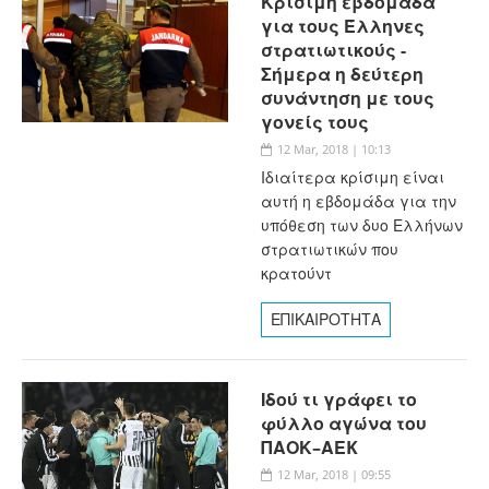
Κρίσιμη εβδομάδα
για τους Έλληνες
στρατιωτικούς -
Σήμερα η δεύτερη
συνάντηση με τους
γονείς τους
12 Mar, 2018 | 10:13
Ιδιαίτερα κρίσιμη είναι
αυτή η εβδομάδα για την
υπόθεση των δυο Ελλήνων
στρατιωτικών που
κρατούντ
ΕΠΙΚΑΙΡΟΤΗΤΑ
Ιδού τι γράφει το
φύλλο αγώνα του
ΠΑΟΚ–ΑΕK
12 Mar, 2018 | 09:55