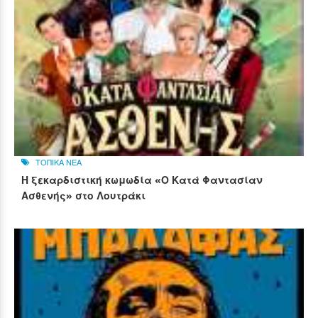
ΤΟΠΙΚΑ ΝΕΑ
Η ξεκαρδιστική κωμωδία «Ο Κατά Φαντασίαν
Ασθενής» στο Λουτράκι