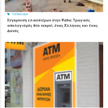
ΤΟΠΙΚΑ ΝΕΑ
Σύγκρουση ελικοπτέρων στην Ψάθα: Τραγικός
απολογισμός δύο νεκροί, ένας Έλληνας και ένας
Δανός