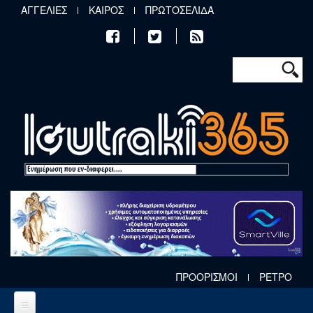
Παράκαμψη προς το κυρίως περιεχόμενο
ΑΓΓΕΛΙΕΣ
ΚΑΙΡΟΣ
ΠΡΩΤΟΣΕΛΙΔΑ
Φόρμα αν
Αναζήτηση
ΠΡΟΟΡΙΣΜΟΙ
ΡΕΤΡΟ