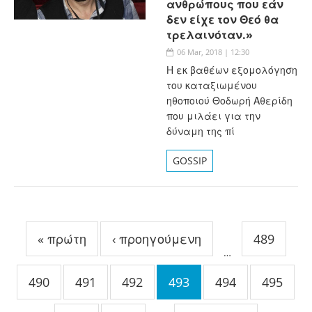
ανθρώπους που εάν
δεν είχε τον Θεό θα
τρελαινόταν.»
06 Mar, 2018 | 12:30
Η εκ βαθέων εξομολόγηση
του καταξιωμένου
ηθοποιού Θοδωρή Αθερίδη
που μιλάει για την
δύναμη της πί
GOSSIP
Σελίδες
« πρώτη
‹ προηγούμενη
489
…
490
491
492
493
494
495