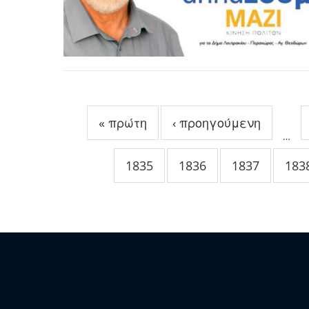
Σελίδες
« πρώτη
‹ προηγούμενη
…
1835
1836
1837
183