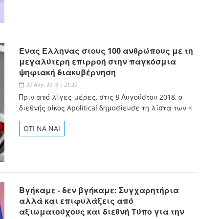
Ένας Έλληνας στους 100 ανθρώπους με τη
μεγαλύτερη επιρροή στην παγκόσμια
ψηφιακή διακυβέρνηση
20 Αυγ, 2018 | 21:20
Πριν από λίγες μέρες, στις 8 Αυγούστου 2018, ο
διεθνής οίκος Apolitical δημοσίευσε τη λίστα των <
OTI NA NAI
Βγήκαμε - δεν βγήκαμε: Συγχαρητήρια
αλλά και επιφυλάξεις από
αξιωματούχους και διεθνή Τύπο για την