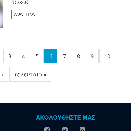
Ντιναμό
ΑΘΛΗΤΙΚΑ
3
4
5
6
7
8
9
10
 ›
τελευταία »
ΑΚΟΛΟΥΘΗΣΤΕ ΜΑΣ