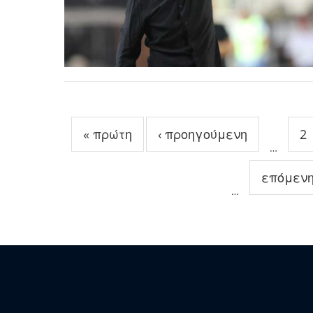
Σελίδες
« πρώτη
‹ προηγούμενη
2
…
επόμενη
…