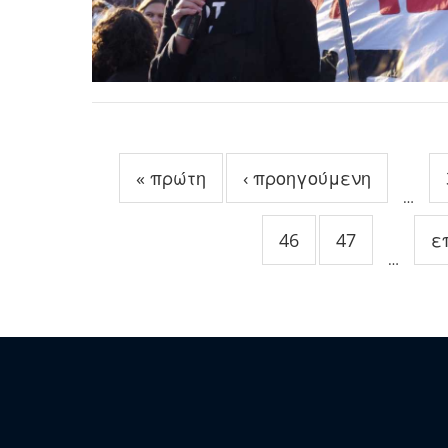
Σελίδες
« πρώτη
‹ προηγούμενη
…
46
47
ε
…