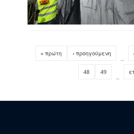
Σελίδες
« πρώτη
‹ προηγούμενη
…
48
49
ε
…