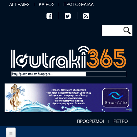
Παράκαμψη προς το κυρίως περιεχόμενο
ΑΓΓΕΛΙΕΣ
ΚΑΙΡΟΣ
ΠΡΩΤΟΣΕΛΙΔΑ
Φόρμα αν
Αναζήτηση
ΠΡΟΟΡΙΣΜΟΙ
ΡΕΤΡΟ