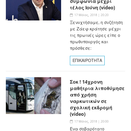
συμφωνία μέχρι
τέλος Ιούνη (video)
17 Μάιος, 2018 | 20:20
Ξενυχτήσαμε, η συζήτηση
με Ζάεφ κράτησε μέχρι
τις πρωινές ώρες είπε ο
πρωθυπουργός και
πρόσθεσε:
ΕΠΙΚΑΙΡΟΤΗΤΑ
Σοκ ! 14χρονη
μαθήτρια λιποθύμησε
από χρήση
ναρκωτικών σε
σχολική εκδρομή
(video)
17 Μάιος, 2018 | 20:00
Ένα σοβαρότατο