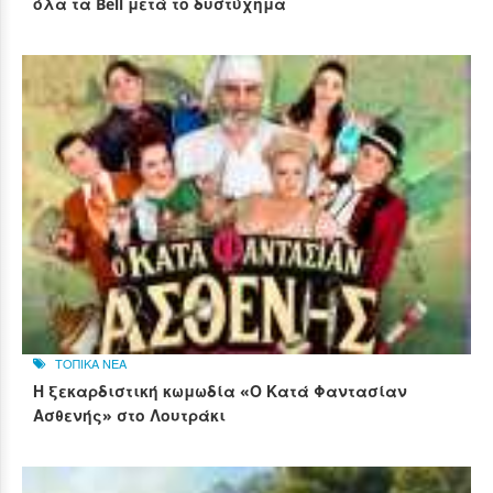
όλα τα Bell μετά το δυστύχημα
ΤΟΠΙΚΑ ΝΕΑ
Η ξεκαρδιστική κωμωδία «Ο Κατά Φαντασίαν
Ασθενής» στο Λουτράκι