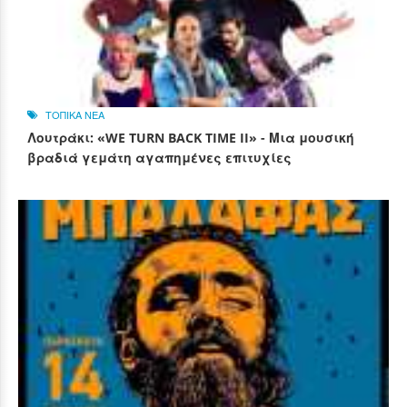
ΤΟΠΙΚΑ ΝΕΑ
Λουτράκι: «WE TURN BACK TIME II» - Μια μουσική
βραδιά γεμάτη αγαπημένες επιτυχίες