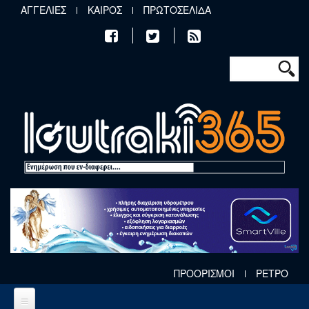
Παράκαμψη προς το κυρίως περιεχόμενο
ΑΓΓΕΛΙΕΣ
ΚΑΙΡΟΣ
ΠΡΩΤΟΣΕΛΙΔΑ
Φόρμα αν
Αναζήτηση
ΠΡΟΟΡΙΣΜΟΙ
ΡΕΤΡΟ