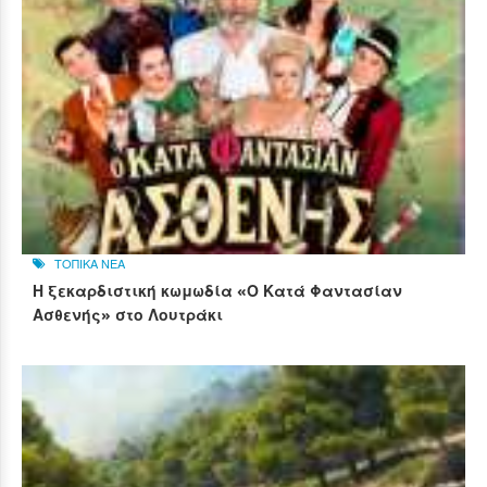
ΤΟΠΙΚΑ ΝΕΑ
Η ξεκαρδιστική κωμωδία «Ο Κατά Φαντασίαν
Ασθενής» στο Λουτράκι