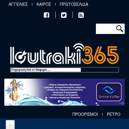
Παράκαμψη προς το κυρίως περιεχόμενο
ΑΓΓΕΛΙΕΣ
ΚΑΙΡΟΣ
ΠΡΩΤΟΣΕΛΙΔΑ
Φόρμα αν
Αναζήτηση
ΠΡΟΟΡΙΣΜΟΙ
ΡΕΤΡΟ