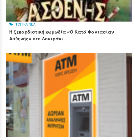
ΤΟΠΙΚΑ ΝΕΑ
Η ξεκαρδιστική κωμωδία «Ο Κατά Φαντασίαν
Ασθενής» στο Λουτράκι