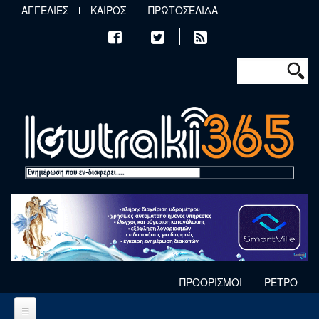
Παράκαμψη προς το κυρίως περιεχόμενο
ΑΓΓΕΛΙΕΣ
ΚΑΙΡΟΣ
ΠΡΩΤΟΣΕΛΙΔΑ
Φόρμα αν
Αναζήτηση
ΠΡΟΟΡΙΣΜΟΙ
ΡΕΤΡΟ