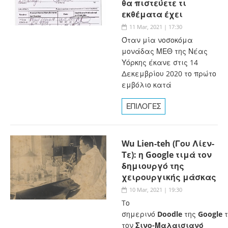
θα πιστεύετε τι
εκθέματα έχει
11 Mar, 2021 | 17:30
Όταν μία νοσοκόμα
μονάδας ΜΕΘ της Νέας
Υόρκης έκανε στις 14
Δεκεμβρίου 2020 το πρώτο
εμβόλιο κατά
ΕΠΙΛΟΓΕΣ
Wu Lien-teh (Γου Λίεν-
Τε): η Google τιμά τον
δημιουργό της
χειρουργικής μάσκας
10 Mar, 2021 | 19:30
Tο
σημερινό
Doodle
της
Google
τ
τον
Σινο-Μαλαισιανό