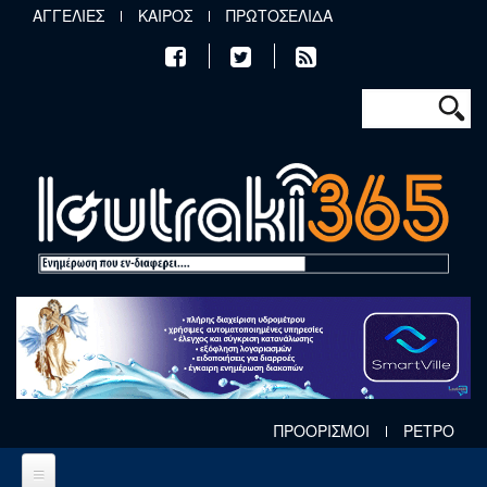
Παράκαμψη προς το κυρίως περιεχόμενο
ΑΓΓΕΛΙΕΣ
ΚΑΙΡΟΣ
ΠΡΩΤΟΣΕΛΙΔΑ
Φόρμα αν
Αναζήτηση
ΠΡΟΟΡΙΣΜΟΙ
ΡΕΤΡΟ