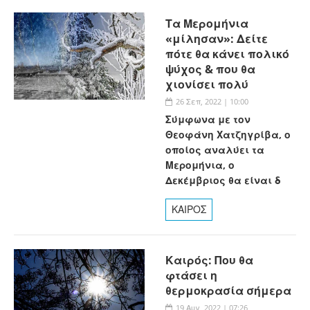
Τα Μερομήνια
«μίλησαν»: Δείτε
πότε θα κάνει πολικό
ψύχος & που θα
χιονίσει πολύ
26 Σεπ, 2022 | 10:00
Σύμφωνα με τον
Θεοφάνη Χατζηγρίβα, ο
οποίος αναλύει τα
Μερομήνια, ο
Δεκέμβριος θα είναι δ
ΚΑΙΡΟΣ
Καιρός: Που θα
φτάσει η
θερμοκρασία σήμερα
19 Αυγ, 2022 | 07:26