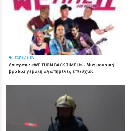
ΤΟΠΙΚΑ ΝΕΑ
Λουτράκι: «WE TURN BACK TIME II» - Μια μουσική
βραδιά γεμάτη αγαπημένες επιτυχίες