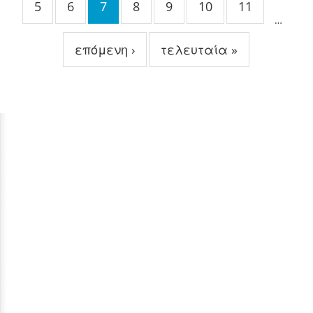
5
6
7
8
9
10
11
…
επόμενη ›
τελευταία »