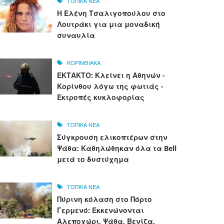
ΤΟΠΙΚΑ ΝΕΑ
Η Ελένη Τσαλιγοπούλου στο
Λουτράκι για μια μοναδική
συναυλία
ΚΟΡΙΝΘΙΑΚΑ
ΕΚΤΑΚΤΟ: Κλείνει η Αθηνών -
Κορίνθου λόγω της φωτιάς -
Εκτροπές κυκλοφορίας
ΤΟΠΙΚΑ ΝΕΑ
Σύγκρουση ελικοπτέρων στην
Ψάθα: Καθηλώθηκαν όλα τα Bell
μετά το δυστύχημα
ΤΟΠΙΚΑ ΝΕΑ
Πύρινη κόλαση στο Πόρτο
Γερμενό: Εκκενώνονται
Αλεποχώρι, Ψάθα, Βενίζα,