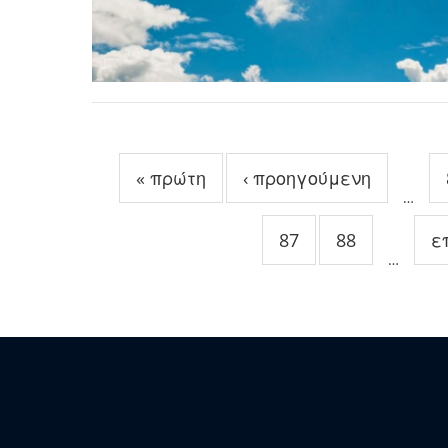
Σελίδες
« πρώτη
‹ προηγούμενη
…
87
88
ε
…