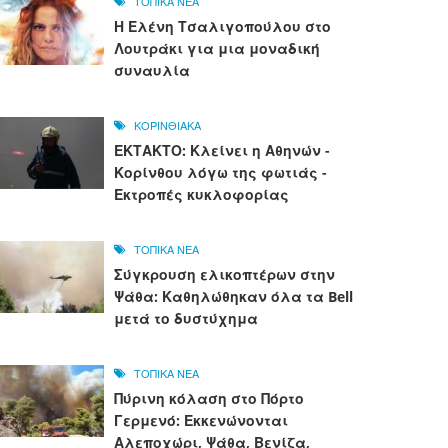
ΤΟΠΙΚΑ ΝΕΑ
Η Ελένη Τσαλιγοπούλου στο
Λουτράκι για μια μοναδική
συναυλία
ΚΟΡΙΝΘΙΑΚΑ
ΕΚΤΑΚΤΟ: Κλείνει η Αθηνών -
Κορίνθου λόγω της φωτιάς -
Εκτροπές κυκλοφορίας
ΤΟΠΙΚΑ ΝΕΑ
Σύγκρουση ελικοπτέρων στην
Ψάθα: Καθηλώθηκαν όλα τα Bell
μετά το δυστύχημα
ΤΟΠΙΚΑ ΝΕΑ
Πύρινη κόλαση στο Πόρτο
Γερμενό: Εκκενώνονται
Αλεποχώρι, Ψάθα, Βενίζα,