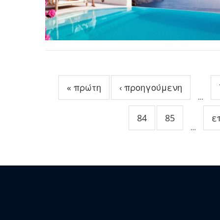
Σελίδες
« πρώτη
‹ προηγούμενη
…
84
85
ε
…