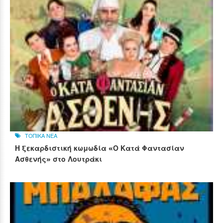
ΤΟΠΙΚΑ ΝΕΑ
Η ξεκαρδιστική κωμωδία «Ο Κατά Φαντασίαν
Ασθενής» στο Λουτράκι