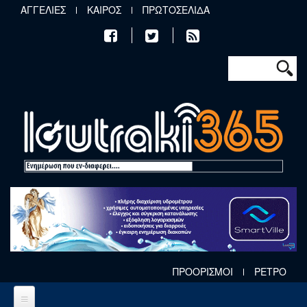
Παράκαμψη προς το κυρίως περιεχόμενο
ΑΓΓΕΛΙΕΣ
ΚΑΙΡΟΣ
ΠΡΩΤΟΣΕΛΙΔΑ
Φόρμα αν
Αναζήτηση
ΠΡΟΟΡΙΣΜΟΙ
ΡΕΤΡΟ