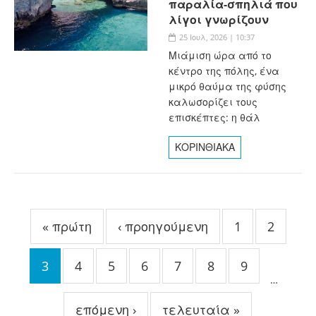
παραλία-σπηλιά που
λίγοι γνωρίζουν
25 Ιουλ, 2026 | 10:37
Μιάμιση ώρα από το
κέντρο της πόλης, ένα
μικρό θαύμα της φύσης
καλωσορίζει τους
επισκέπτες: η θάλ
ΚΟΡΙΝΘΙΑΚΑ
Σελίδες
« πρώτη
‹ προηγούμενη
1
2
3
4
5
6
7
8
9
…
επόμενη ›
τελευταία »