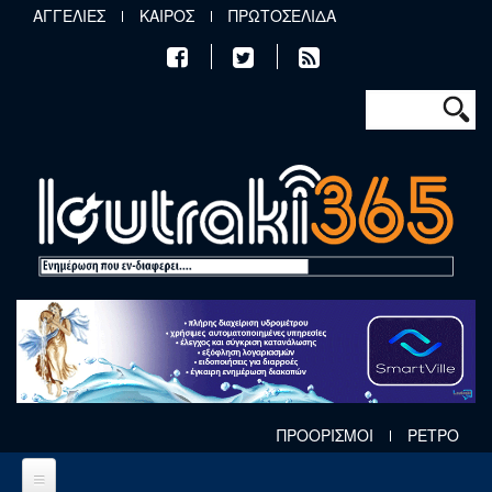
Παράκαμψη προς το κυρίως περιεχόμενο
ΑΓΓΕΛΙΕΣ
ΚΑΙΡΟΣ
ΠΡΩΤΟΣΕΛΙΔΑ
Φόρμα αν
Αναζήτηση
ΠΡΟΟΡΙΣΜΟΙ
ΡΕΤΡΟ