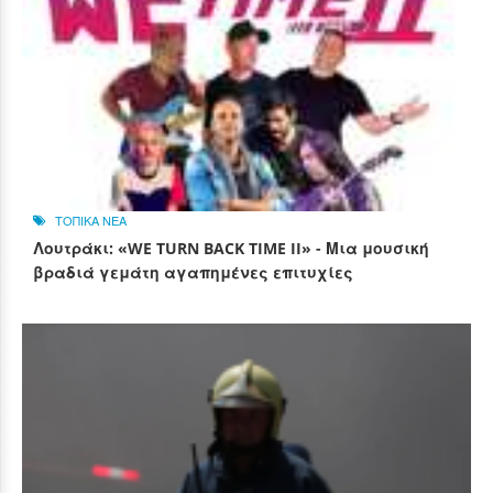
ΤΟΠΙΚΑ ΝΕΑ
Λουτράκι: «WE TURN BACK TIME II» - Μια μουσική
βραδιά γεμάτη αγαπημένες επιτυχίες