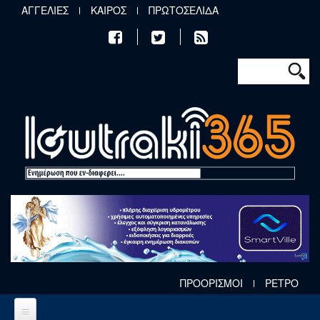
Παράκαμψη προς το κυρίως περιεχόμενο
ΑΓΓΕΛΙΕΣ
ΚΑΙΡΟΣ
ΠΡΩΤΟΣΕΛΙΔΑ
Φόρμα αν
Αναζήτηση
ΠΡΟΟΡΙΣΜΟΙ
ΡΕΤΡΟ