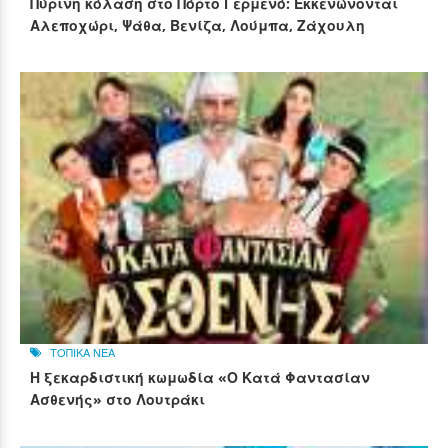
Πύρινη κόλαση στο Πόρτο Γερμενό: Εκκενώνονται
Αλεποχώρι, Ψάθα, Βενίζα, Λούμπα, Ζάχουλη
ΤΟΠΙΚΑ ΝΕΑ
Η ξεκαρδιστική κωμωδία «Ο Κατά Φαντασίαν
Ασθενής» στο Λουτράκι