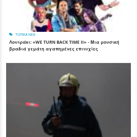
ΤΟΠΙΚΑ ΝΕΑ
Λουτράκι: «WE TURN BACK TIME II» - Μια μουσική
βραδιά γεμάτη αγαπημένες επιτυχίες