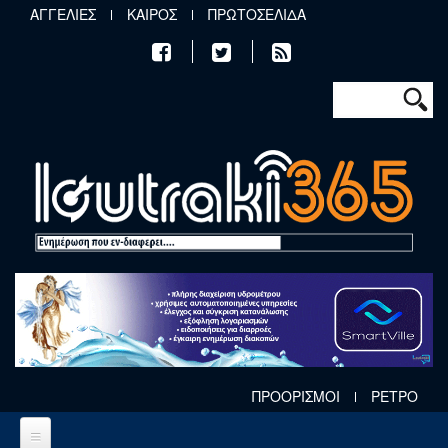
Παράκαμψη προς το κυρίως περιεχόμενο
ΑΓΓΕΛΙΕΣ
ΚΑΙΡΟΣ
ΠΡΩΤΟΣΕΛΙΔΑ
Φόρμα αν
Αναζήτηση
ΠΡΟΟΡΙΣΜΟΙ
ΡΕΤΡΟ