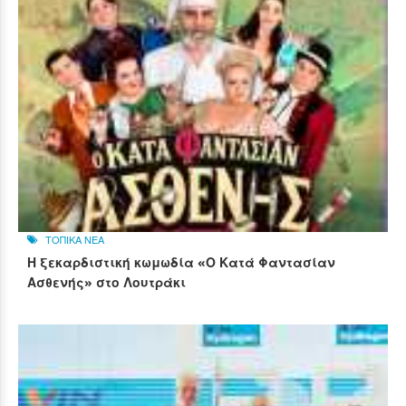
ΤΟΠΙΚΑ ΝΕΑ
Η ξεκαρδιστική κωμωδία «Ο Κατά Φαντασίαν
Ασθενής» στο Λουτράκι