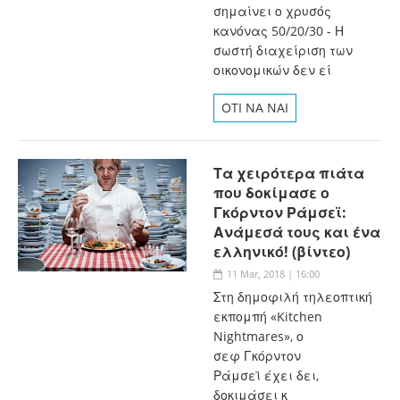
σημαίνει ο χρυσός
κανόνας 50/20/30 - Η
σωστή διαχείριση των
οικονομικών δεν εί
OTI NA NAI
Τα χειρότερα πιάτα
που δοκίμασε ο
Γκόρντον Ράμσεϊ:
Ανάμεσά τους και ένα
ελληνικό! (βίντεο)
11 Mar, 2018 | 16:00
Στη δημοφιλή τηλεοπτική
εκπομπή «Kitchen
Nightmares», ο
σεφ Γκόρντον
Ράμσεϊ έχει δει,
δοκιμάσει κ