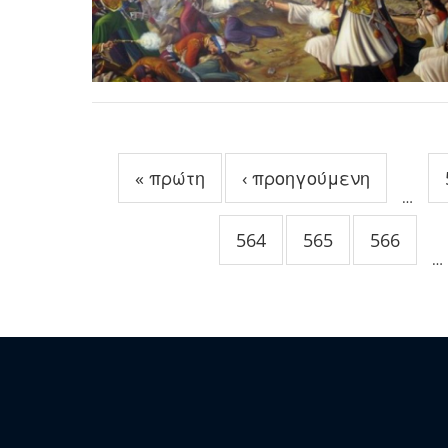
Σελίδες
« πρώτη
‹ προηγούμενη
…
564
565
566
…