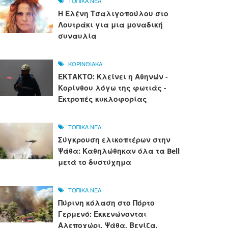
ΤΟΠΙΚΑ ΝΕΑ
Η Ελένη Τσαλιγοπούλου στο
Λουτράκι για μια μοναδική
συναυλία
ΚΟΡΙΝΘΙΑΚΑ
ΕΚΤΑΚΤΟ: Κλείνει η Αθηνών -
Κορίνθου λόγω της φωτιάς -
Εκτροπές κυκλοφορίας
ΤΟΠΙΚΑ ΝΕΑ
Σύγκρουση ελικοπτέρων στην
Ψάθα: Καθηλώθηκαν όλα τα Bell
μετά το δυστύχημα
ΤΟΠΙΚΑ ΝΕΑ
Πύρινη κόλαση στο Πόρτο
Γερμενό: Εκκενώνονται
Αλεποχώρι, Ψάθα, Βενίζα,