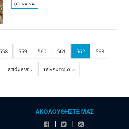
OTI NA NAI
558
559
560
561
562
563
επόμενη ›
τελευταία »
ΑΚΟΛΟΥΘΗΣΤΕ ΜΑΣ