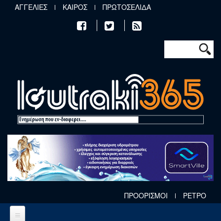
Παράκαμψη προς το κυρίως περιεχόμενο
ΑΓΓΕΛΙΕΣ
ΚΑΙΡΟΣ
ΠΡΩΤΟΣΕΛΙΔΑ
Φόρμα αν
Αναζήτηση
ΠΡΟΟΡΙΣΜΟΙ
ΡΕΤΡΟ