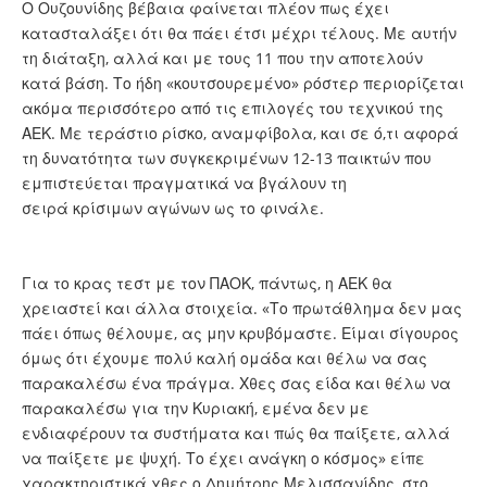
Ο Ουζουνίδης βέβαια φαίνεται πλέον πως έχει
κατασταλάξει ότι θα πάει έτσι μέχρι τέλους. Με αυτήν
τη διάταξη, αλλά και με τους 11 που την αποτελούν
κατά βάση. Το ήδη «κουτσουρεμένο» ρόστερ περιορίζεται
ακόμα περισσότερο από τις επιλογές του τεχνικού της
ΑΕΚ. Με τεράστιο ρίσκο, αναμφίβολα, και σε ό,τι αφορά
τη δυνατότητα των συγκεκριμένων 12-13 παικτών που
εμπιστεύεται πραγματικά να βγάλουν τη
σειρά κρίσιμων αγώνων ως το φινάλε.
Για το κρας τεστ με τον ΠΑΟΚ, πάντως, η ΑΕΚ θα
χρειαστεί και άλλα στοιχεία. «Το πρωτάθλημα δεν μας
πάει όπως θέλουμε, ας μην κρυβόμαστε. Είμαι σίγουρος
όμως ότι έχουμε πολύ καλή ομάδα και θέλω να σας
παρακαλέσω ένα πράγμα. Χθες σας είδα και θέλω να
παρακαλέσω για την Κυριακή, εμένα δεν με
ενδιαφέρουν τα συστήματα και πώς θα παίξετε, αλλά
να παίξετε με ψυχή. Το έχει ανάγκη ο κόσμος» είπε
χαρακτηριστικά χθες ο Δημήτρης Μελισσανίδης, στο