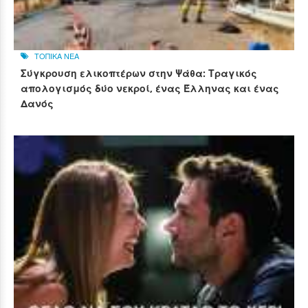
ΤΟΠΙΚΑ ΝΕΑ
Σύγκρουση ελικοπτέρων στην Ψάθα: Τραγικός
απολογισμός δύο νεκροί, ένας Έλληνας και ένας
Δανός