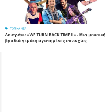
ΤΟΠΙΚΑ ΝΕΑ
Λουτράκι: «WE TURN BACK TIME II» - Μια μουσική
βραδιά γεμάτη αγαπημένες επιτυχίες