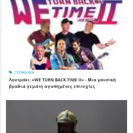
ΤΟΠΙΚΑ ΝΕΑ
Λουτράκι: «WE TURN BACK TIME II» - Μια μουσική
βραδιά γεμάτη αγαπημένες επιτυχίες