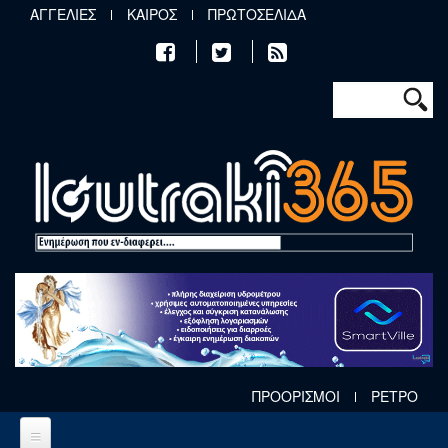
Παράκαμψη προς το κυρίως περιεχόμενο
ΑΓΓΕΛΙΕΣ
ΚΑΙΡΟΣ
ΠΡΩΤΟΣΕΛΙΔΑ
Φόρμα αν
Αναζήτηση
ΠΡΟΟΡΙΣΜΟΙ
ΡΕΤΡΟ