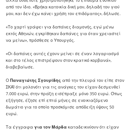
αλλά ουδέποτε χρησιμοποιήθηκε το επίδομα ενοικίου
από τον ίδιο. «Βρήκα κατοικία δική μου, δηλαδή του γιού
μου, και δεν έχω κάνει χρήση του επιδόματος», δήλωσε.
«Το χαρτί γράφει για δαπάνες διαμονής, εγώ μένω
εκτός Αθηνών, εγκρίθηκαν δαπάνες για όταν χρειαστεί
να μείνω», πρόσθεσε ο Υπουργός.
«Οι δαπάνες αυτές έχουν μείνει σε έναν λογαριασμό
και στο τέλος επιστρέφουν στον κρατικό κορβανά»,
διαβεβαίωσε.
Ο
Παναγιώτης Σγουρίδης
από την πλευρά του είπε στον
ΣΚΑΪ ότι μολονότι για τις ανάγκες του είχαν δεσμευθεί
7.000 ευρώ, στην πράξη εισέπραξε μόνο 350 ευρώ. Όπως
εξήγησε, έζησε επί επτά μήνες σε ενοικιαζόμενο
δωμάτιο για το οποίο προσκόμισε απόδειξη ύψους 50
ευρώ.
Τα έγγραφα
για τον Μάρδα
καταδεικνύουν ότι είχαν