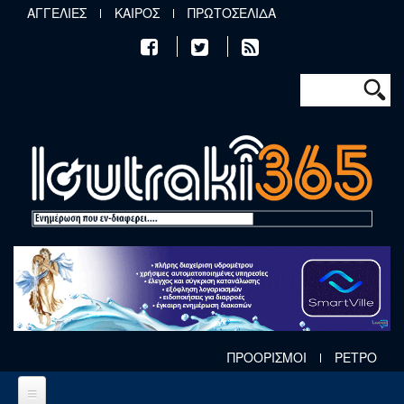
Παράκαμψη προς το κυρίως περιεχόμενο
ΑΓΓΕΛΙΕΣ
ΚΑΙΡΟΣ
ΠΡΩΤΟΣΕΛΙΔΑ
Φόρμα αν
Αναζήτηση
ΠΡΟΟΡΙΣΜΟΙ
ΡΕΤΡΟ