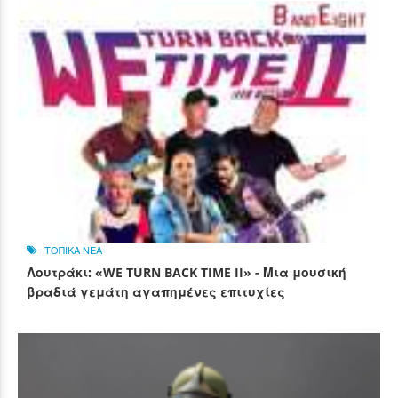
ΤΟΠΙΚΑ ΝΕΑ
Λουτράκι: «WE TURN BACK TIME II» - Μια μουσική
βραδιά γεμάτη αγαπημένες επιτυχίες