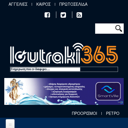
Παράκαμψη προς το κυρίως περιεχόμενο
ΑΓΓΕΛΙΕΣ
ΚΑΙΡΟΣ
ΠΡΩΤΟΣΕΛΙΔΑ
Φόρμα αν
Αναζήτηση
ΠΡΟΟΡΙΣΜΟΙ
ΡΕΤΡΟ