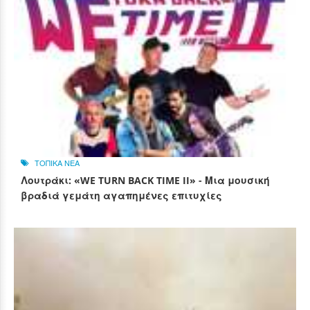
ΤΟΠΙΚΑ ΝΕΑ
Λουτράκι: «WE TURN BACK TIME II» - Μια μουσική
βραδιά γεμάτη αγαπημένες επιτυχίες