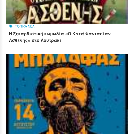
ΤΟΠΙΚΑ ΝΕΑ
Η ξεκαρδιστική κωμωδία «Ο Κατά Φαντασίαν
Ασθενής» στο Λουτράκι