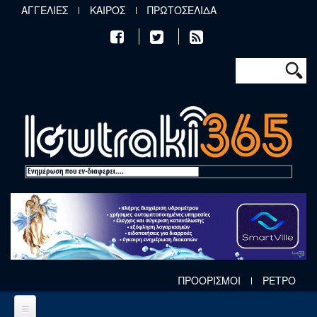
Παράκαμψη προς το κυρίως περιεχόμενο
ΑΓΓΕΛΙΕΣ
ΚΑΙΡΟΣ
ΠΡΩΤΟΣΕΛΙΔΑ
Φόρμα αν
Αναζήτηση
ΠΡΟΟΡΙΣΜΟΙ
ΡΕΤΡΟ