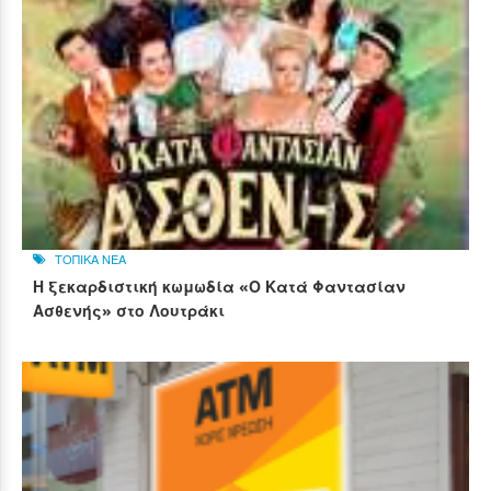
ΤΟΠΙΚΑ ΝΕΑ
Η ξεκαρδιστική κωμωδία «Ο Κατά Φαντασίαν
Ασθενής» στο Λουτράκι