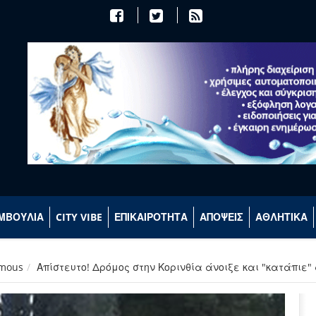
ΜΒΟΥΛΙΑ
CITY VIBE
ΕΠΙΚΑΙΡΟΤΗΤΑ
ΑΠΟΨΕΙΣ
ΑΘΛΗΤΙΚΑ
ymous
Απίστευτο! Δρόμος στην Κορινθία άνοιξε και "κατάπιε" 