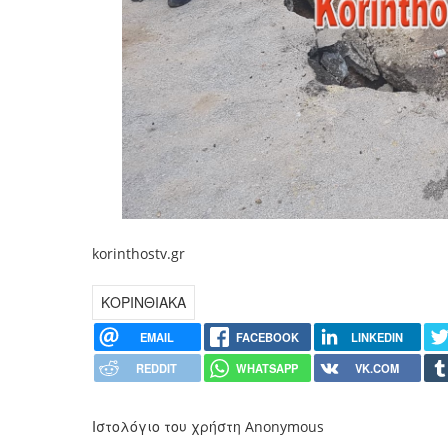
korinthostv.gr
ΚΟΡΙΝΘΙΑΚΑ
EMAIL
FACEBOOK
LINKEDIN
REDDIT
WHATSAPP
VK.COM
Ιστολόγιο του χρήστη Anonymous