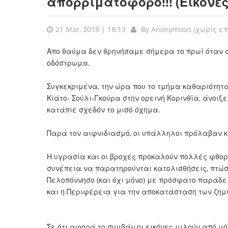
απορριματοφόρο!!! (Εικόνες
21 Mar, 2018 | 18:13
By
Anonymous (χωρίς ε
Απο θαύμα δεν θρηνήσαμε σήμερα το πρωί όταν α
οδόστρωμα.
Συγκεκριμένα, την ώρα που το τμήμα καθαριότητ
Κιάτο- Σούλι-Γκούρα στην ορεινή Κορινθία, άνοιξε
κατάπιε σχεδόν το μισό όχημα.
Παρά τον αιφνιδιασμό, οι υπάλληλοι πρόλαβαν κ
Η υγρασία και οι βροχές προκαλούν πολλές φθορ
συνέπεια να παρατηρούνται κατολισθήσεις, πτώσ
Πελοπόννησο (και όχι μόνο) με πρόσφατο παράδε
και η Περιφέρεια για την αποκατάσταση των ζημ
Σε ότι αφορά το συμβάν οι εικόνες μιλούν από μόν