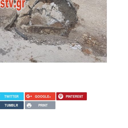
TWITTER
GOOGLE+
PINTEREST
TUMBLR
PRINT