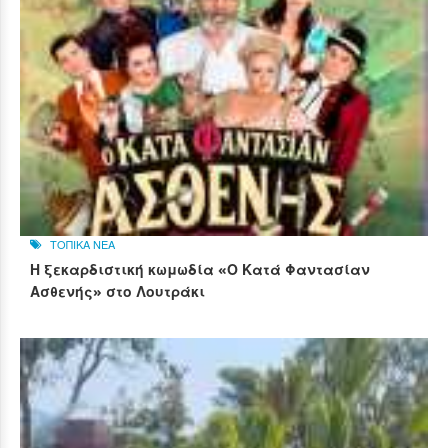
ΤΟΠΙΚΑ ΝΕΑ
Η ξεκαρδιστική κωμωδία «Ο Κατά Φαντασίαν
Ασθενής» στο Λουτράκι