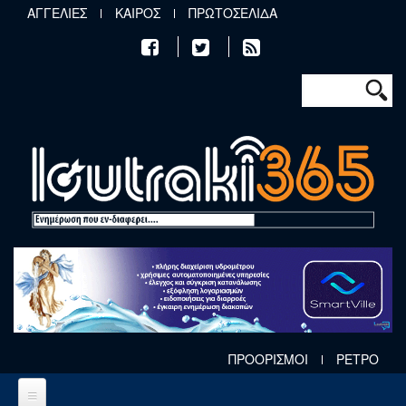
Παράκαμψη προς το κυρίως περιεχόμενο
ΑΓΓΕΛΙΕΣ
ΚΑΙΡΟΣ
ΠΡΩΤΟΣΕΛΙΔΑ
Φόρμα αν
Αναζήτηση
ΠΡΟΟΡΙΣΜΟΙ
ΡΕΤΡΟ