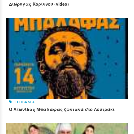
Διώρυγας Κορίνθου (video)
ΤΟΠΙΚΑ ΝΕΑ
Ο Λεωνίδας Μπαλάφας ζωντανά στο Λουτράκι