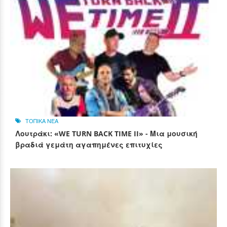
ΤΟΠΙΚΑ ΝΕΑ
Λουτράκι: «WE TURN BACK TIME II» - Μια μουσική
βραδιά γεμάτη αγαπημένες επιτυχίες