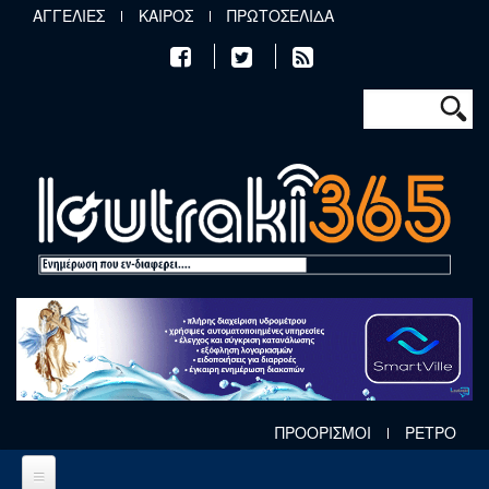
Παράκαμψη προς το κυρίως περιεχόμενο
ΑΓΓΕΛΙΕΣ
ΚΑΙΡΟΣ
ΠΡΩΤΟΣΕΛΙΔΑ
Φόρμα αν
Αναζήτηση
ΠΡΟΟΡΙΣΜΟΙ
ΡΕΤΡΟ