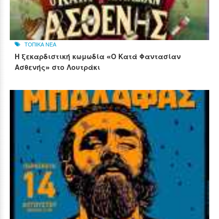
ΤΟΠΙΚΑ ΝΕΑ
Η ξεκαρδιστική κωμωδία «Ο Κατά Φαντασίαν
Ασθενής» στο Λουτράκι