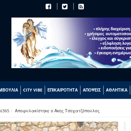
ΜΒΟΥΛΙΑ
CITY VIBE
ΕΠΙΚΑΙΡΟΤΗΤΑ
ΑΠΟΨΕΙΣ
ΑΘΛΗΤΙΚΑ
ki365
Αποφυλακίστηκε ο Άκης Τσοχατζόπουλος