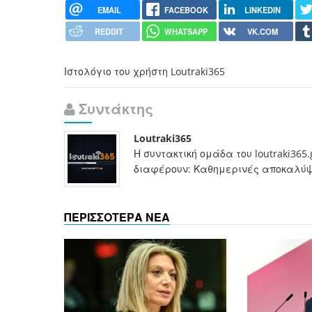
EMAIL
FACEBOOK
LINKEDIN
REDDIT
WHATSAPP
VK.COM
Ιστολόγιο του χρήστη Loutraki365
Συντάκτης
Loutraki365
Η συντακτική ομάδα του loutraki365
διαφέρουν: Καθημερινές αποκαλύψει
ΠΕΡΙΣΣΟΤΕΡΑ ΝΕΑ