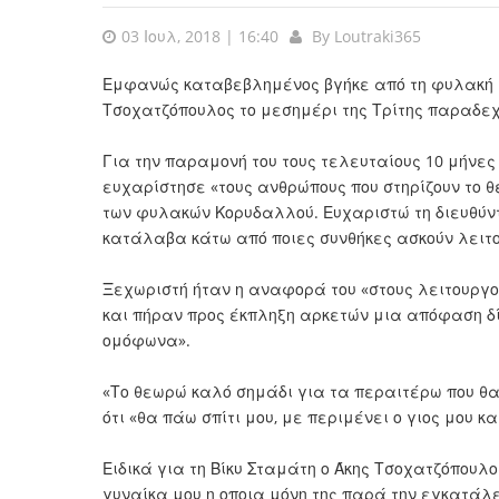
03 Ιουλ, 2018 | 16:40
By
Loutraki365
Εμφανώς καταβεβλημένος βγήκε από τη φυλακή γ
Τσοχατζόπουλος το μεσημέρι της Τρίτης παραδεχό
Για την παραμονή του τους τελευταίους 10 μήνε
ευχαρίστησε «τους ανθρώπους που στηρίζουν το θ
των φυλακών Κορυδαλλού. Ευχαριστώ τη διευθύντ
κατάλαβα κάτω από ποιες συνθήκες ασκούν λειτο
Ξεχωριστή ήταν η αναφορά του «στους λειτουργο
και πήραν προς έκπληξη αρκετών μια απόφαση δί
ομόφωνα».
«Το θεωρώ καλό σημάδι για τα περαιτέρω που θα
ότι «θα πάω σπίτι μου, με περιμένει ο γιος μου κα
Ειδικά για τη Βίκυ Σταμάτη ο Άκης Τσοχατζόπουλ
γυναίκα μου η οποια μόνη της παρά την εγκατάλε