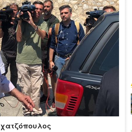
οχατζόπουλος