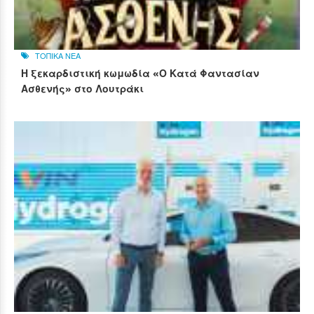
ΤΟΠΙΚΑ ΝΕΑ
Η ξεκαρδιστική κωμωδία «Ο Κατά Φαντασίαν
Ασθενής» στο Λουτράκι