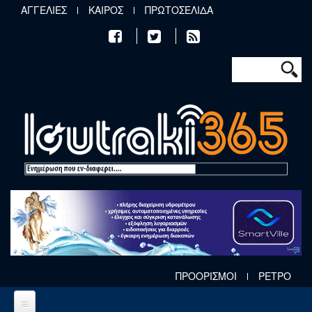
Παράκαμψη προς το κυρίως περιεχόμενο
ΑΓΓΕΛΙΕΣ
ΚΑΙΡΟΣ
ΠΡΩΤΟΣΕΛΙΔΑ
Φόρμα αν
Αναζήτηση
ΠΡΟΟΡΙΣΜΟΙ
ΡΕΤΡΟ