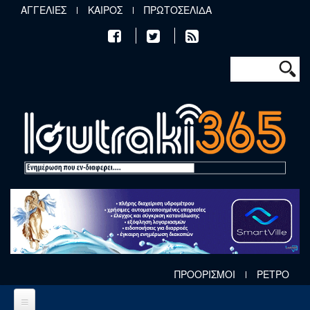
Παράκαμψη προς το κυρίως περιεχόμενο
ΑΓΓΕΛΙΕΣ
ΚΑΙΡΟΣ
ΠΡΩΤΟΣΕΛΙΔΑ
Φόρμα αν
Αναζήτηση
ΠΡΟΟΡΙΣΜΟΙ
ΡΕΤΡΟ