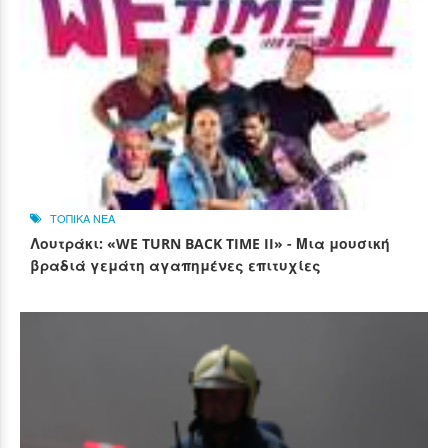
ΤΟΠΙΚΑ ΝΕΑ
Λουτράκι: «WE TURN BACK TIME II» - Μια μουσική
βραδιά γεμάτη αγαπημένες επιτυχίες