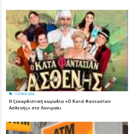
ΤΟΠΙΚΑ ΝΕΑ
Η ξεκαρδιστική κωμωδία «Ο Κατά Φαντασίαν
Ασθενής» στο Λουτράκι