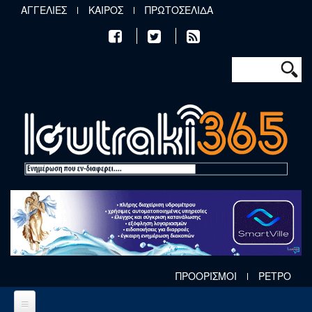
Παράκαμψη προς το κυρίως περιεχόμενο
ΑΓΓΕΛΙΕΣ
ΚΑΙΡΟΣ
ΠΡΩΤΟΣΕΛΙΔΑ
Φόρμα αν
Αναζήτηση
ΠΡΟΟΡΙΣΜΟΙ
ΡΕΤΡΟ