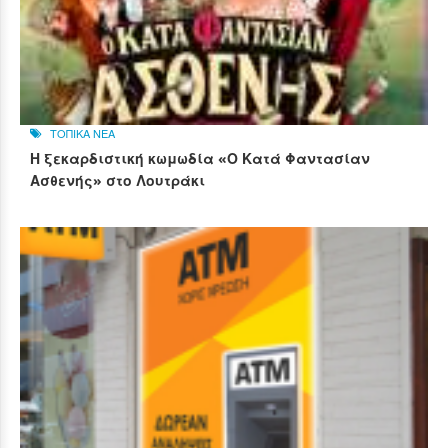
ΤΟΠΙΚΑ ΝΕΑ
Η ξεκαρδιστική κωμωδία «Ο Κατά Φαντασίαν
Ασθενής» στο Λουτράκι