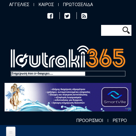
Παράκαμψη προς το κυρίως περιεχόμενο
ΑΓΓΕΛΙΕΣ
ΚΑΙΡΟΣ
ΠΡΩΤΟΣΕΛΙΔΑ
Φόρμα αν
Αναζήτηση
ΠΡΟΟΡΙΣΜΟΙ
ΡΕΤΡΟ