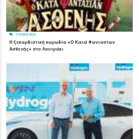
ΤΟΠΙΚΑ ΝΕΑ
Η ξεκαρδιστική κωμωδία «Ο Κατά Φαντασίαν
Ασθενής» στο Λουτράκι