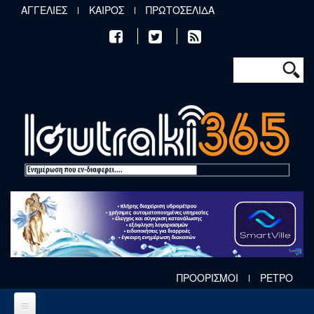
Παράκαμψη προς το κυρίως περιεχόμενο
ΑΓΓΕΛΙΕΣ
ΚΑΙΡΟΣ
ΠΡΩΤΟΣΕΛΙΔΑ
Φόρμα αν
Αναζήτηση
ΠΡΟΟΡΙΣΜΟΙ
ΡΕΤΡΟ