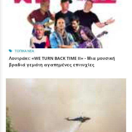
ΤΟΠΙΚΑ ΝΕΑ
Λουτράκι: «WE TURN BACK TIME II» - Μια μουσική
βραδιά γεμάτη αγαπημένες επιτυχίες