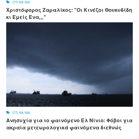
OTI NA NAI
Χριστόφορος Ζαραλίκος: "Οι Κινέζοι Θουκυδίδη
κι Εμείς Ένα,,,"
OTI NA NAI
Ανησυχία για το φαινόμενο Ελ Νίνιο: Φόβοι για
ακραία μετεωρολογικά φαινόμενα διεθνώς