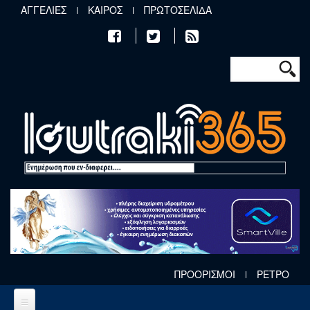
Παράκαμψη προς το κυρίως περιεχόμενο
ΑΓΓΕΛΙΕΣ
ΚΑΙΡΟΣ
ΠΡΩΤΟΣΕΛΙΔΑ
Φόρμα αν
Αναζήτηση
ΠΡΟΟΡΙΣΜΟΙ
ΡΕΤΡΟ