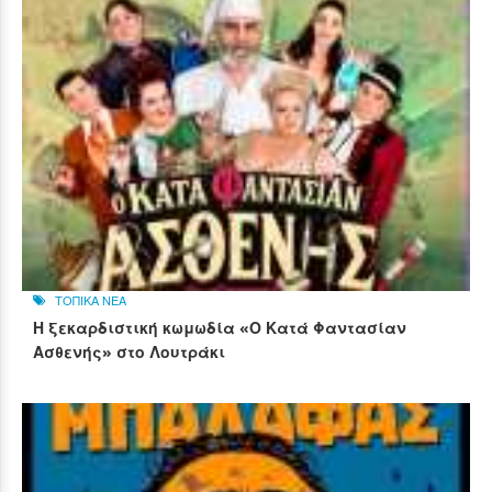
ΤΟΠΙΚΑ ΝΕΑ
Η ξεκαρδιστική κωμωδία «Ο Κατά Φαντασίαν
Ασθενής» στο Λουτράκι