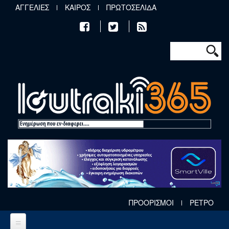
Παράκαμψη προς το κυρίως περιεχόμενο
ΑΓΓΕΛΙΕΣ
ΚΑΙΡΟΣ
ΠΡΩΤΟΣΕΛΙΔΑ
Φόρμα αν
Αναζήτηση
ΠΡΟΟΡΙΣΜΟΙ
ΡΕΤΡΟ