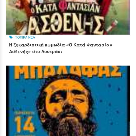
ΤΟΠΙΚΑ ΝΕΑ
Η ξεκαρδιστική κωμωδία «Ο Κατά Φαντασίαν
Ασθενής» στο Λουτράκι