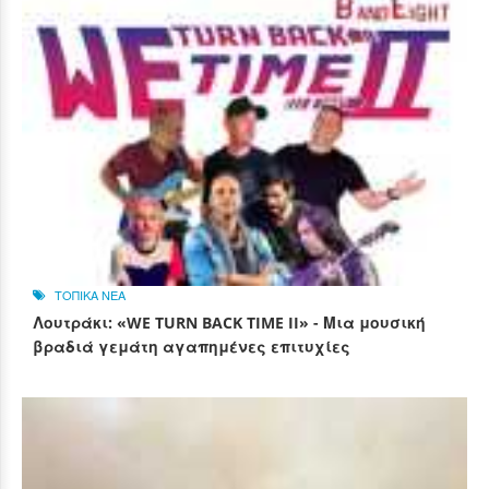
ΤΟΠΙΚΑ ΝΕΑ
Λουτράκι: «WE TURN BACK TIME II» - Μια μουσική
βραδιά γεμάτη αγαπημένες επιτυχίες