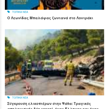
ΤΟΠΙΚΑ ΝΕΑ
Ο Λεωνίδας Μπαλάφας ζωντανά στο Λουτράκι
ΤΟΠΙΚΑ ΝΕΑ
Σύγκρουση ελικοπτέρων στην Ψάθα: Τραγικός
απολογισμός δύο νεκροί, ένας Έλληνας και ένας