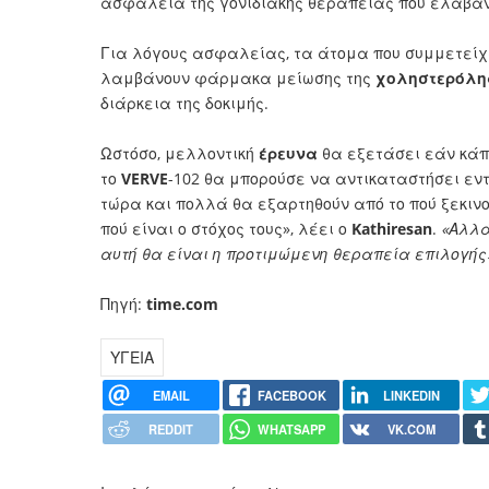
ασφάλεια της γονιδιακής θεραπείας που έλαβαν
Για λόγους ασφαλείας, τα άτομα που συμμετείχ
λαμβάνουν φάρμακα μείωσης της
χοληστερόλη
διάρκεια της δοκιμής.
Ωστόσο, μελλοντική
έρευνα
θα εξετάσει εάν κάπ
το
VERVE
-102 θα μπορούσε να αντικαταστήσει εντ
τώρα και πολλά θα εξαρτηθούν από το πού ξεκινο
πού είναι ο στόχος τους», λέει ο
Kathiresan
.
«Αλλά
αυτή θα είναι η προτιμώμενη θεραπεία επιλογής
Πηγή:
time.com
ΥΓΕΙΑ
EMAIL
FACEBOOK
LINKEDIN
REDDIT
WHATSAPP
VK.COM