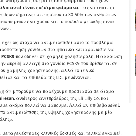
όντος υπάρχουν τέσσερα τέτοια φάρμακα που έχουν
όλα αυτά είναι ενέσιμα φάρμακα.
Το ένα απαιτεί
νέσεων σημαίνει ότι περίπου το 30-50% των ανθρώπων
ό περίπου ένα χρόνο και το ποσοστό μείωσης είναι
νών .
,
έχει ως στόχο να αντιμετωπίσει αυτό το πρόβλημα
ροποποίηση γονιδίων στα ηπατικά κύτταρα, ώστε να
υ
PCSK9
που οδηγεί σε χαμηλή χοληστερόλη. Η αλλοίωση
ην ακριβή αλλαγή στο γονίδιο PCSK9 που βρίσκεται σε
ιδίου χαμηλής χοληστερόλης, αλλά το τελικό
ιείται και τα επίπεδα της LDL μειώνονται.
ειξη ότι μπορούμε να παρέχουμε προστασία σε άτομα
hiresan
, ανώτερος αντιπρόεδρος της Eli Lilly Co. και
Έχουμε ακόμα πολλά να μάθουμε. Αλλά αν επιβεβαιωθεί,
όπο αντιμετώπισης της υψηλής χοληστερόλης με μία
όλης».
μεταγενέστερες κλινικές δοκιμές και τελικά εγκριθεί,