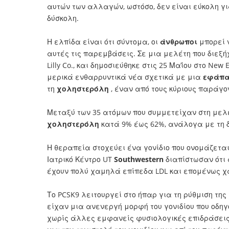
αυτών των αλλαγών, ωστόσο, δεν είναι εύκολη για
δύσκολη.
Η ελπίδα είναι ότι σύντομα, οι
άνθρωποι
μπορεί 
αυτές τις παρεμβάσεις. Σε μια μελέτη που διεξή
Lilly Co., και δημοσιεύθηκε στις 25 Μαΐου στο New
μερικά ενθαρρυντικά νέα σχετικά με μια
εφάπα
τη
χοληστερόλη
, έναν από τους κύριους παράγο
Μεταξύ των 35 ατόμων που συμμετείχαν στη μελέ
χοληστερόλη
κατά 9% έως 62%, ανάλογα με τη 
Η θεραπεία στοχεύει ένα γονίδιο που ονομάζετα
Ιατρικό Κέντρο UT
Southwestern
διαπίστωσαν ότι
έχουν πολύ χαμηλά επίπεδα LDL και επομένως χ
Το PCSK9 λειτουργεί στο ήπαρ για τη ρύθμιση της
είχαν μια ανενεργή μορφή του γονιδίου που οδη
χωρίς άλλες εμφανείς φυσιολογικές επιδράσεις