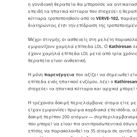
η γονιδιακή θεραπεία θα μπορούσε να αντικαταστ
επειδή τα ηπατικά κύτταρα που στοχεύει η θερα
κύτταρα τροποποιηθούν από το
VERVE-102,
παράγο
διατηρώντας έτσι την επίδραση της τροποποιημένη
Μέχρι στιγμής, οι ασθενείς στη μελέτη παρακολο
εμφανίζουν χαμηλά επίπεδα LDL. Ο
Kathiresan
λ
έχουν χαμηλά επίπεδα LDL μετά από τρία χρόνια,
θεραπεία είναι ανθεκτική.
Η μόνη
παρενέργεια
που αξίζει να σημειωθεί είν
επίπεδα ενός ηπατικού ενζύμου, λέει ο
Kathiresan
στοχεύει τα ηπατικά κύτταρα και αρχικά μπορεί
Η τρέχουσα δοκιμή περιελάμβανε άτομα είτε με 
είχαν εμφανίσει πρώιμα καρδιακά επεισόδια, 
δοκιμή περίπου 200 ατόμων — συμπεριλαμβανομ
που μπορεί να είναι πιο αντιπροσωπευτικά όσων 
επίσης να παρακολουθεί τα 35 άτομα σε αυτήν τη