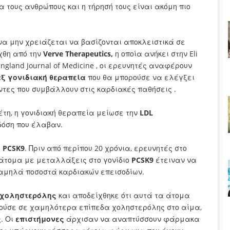
 τους ανθρώπους και η τήρησή τους είναι ακόμη πιο
να μην χρειάζεται να βασίζονται αποκλειστικά σε
χθη από την
Verve Therapeutics,
η οποία ανήκει στην Eli
 England Journal of Medicine , οι ερευνητές αναφέρουν
ξ γονιδιακή θεραπεία
που θα μπορούσε να ελέγξει
ντες που συμβάλλουν στις καρδιακές παθήσεις .
τη, η γονιδιακή θεραπεία μείωσε την
LDL
δόση που έλαβαν.
ι
PCSK9
. Πριν από περίπου 20 χρόνια, ερευνητές στο
 άτομα με μεταλλάξεις στο γονίδιο
PCSK9
έτειναν να
αμηλά ποσοστά καρδιακών επεισοδίων.
χοληστερόλης
και αποδείχθηκε ότι αυτά τα άτομα
γούσε σε χαμηλότερα επίπεδα χοληστερόλης στο αίμα,
. Οι
επιστήμονες
άρχισαν να αναπτύσσουν φάρμακα