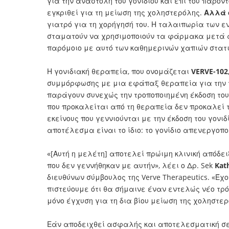
για την αναστολή του γονιδίου και επί του παρ
εγκριθεί για τη μείωση της χοληστερόλης.
Αλλά 
γιατρό για τη χορήγησή του. Η ταλαιπωρία των ε
σταματούν να χρησιμοποιούν τα φάρμακα μετά απ
παρόμοιο με αυτό των καθημερινών χαπιών στατι
Η γονιδιακή θεραπεία, που ονομάζεται
VERVE-102
συμμόρφωσης με μια εφάπαξ θεραπεία για την τ
παράγουν συνεχώς την τροποποιημένη έκδοση το
που προκαλείται από τη θεραπεία δεν προκαλεί τ
εκείνους που γεννιούνται με την έκδοση του γον
αποτέλεσμα είναι το ίδιο: το γονίδιο απενεργοπο
«[Αυτή η μελέτη] αποτελεί πρώιμη κλινική απόδ
που δεν γεννήθηκαν με αυτήν», λέει ο Δρ. Sek
Kat
διευθύνων σύμβουλος της Verve Therapeutics. «
πιστεύουμε ότι θα σήμαινε έναν εντελώς νέο τρ
μόνο έγχυση για τη δια βίου μείωση της χοληστερ
Εάν αποδειχθεί ασφαλής και αποτελεσματική σε 