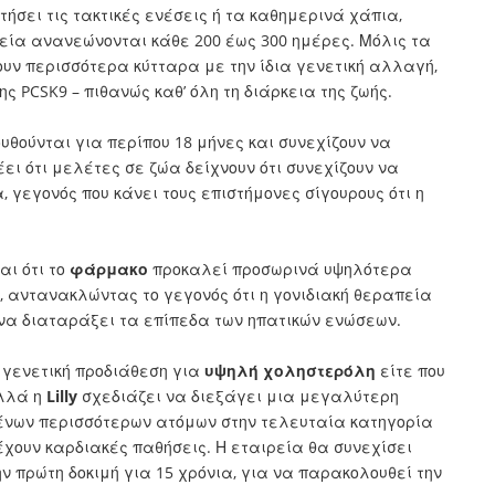
ήσει τις τακτικές ενέσεις ή τα καθημερινά χάπια,
πεία ανανεώνονται κάθε 200 έως 300 ημέρες. Μόλις τα
υν περισσότερα κύτταρα με την ίδια γενετική αλλαγή,
ς PCSK9 – πιθανώς καθ’ όλη τη διάρκεια της ζωής.
υθούνται για περίπου 18 μήνες και συνεχίζουν να
έει ότι μελέτες σε ζώα δείχνουν ότι συνεχίζουν να
 γεγονός που κάνει τους επιστήμονες σίγουρους ότι η
αι ότι το
φάρμακο
προκαλεί προσωρινά υψηλότερα
, αντανακλώντας το γεγονός ότι η γονιδιακή θεραπεία
 να διαταράξει τα επίπεδα των ηπατικών ενώσεων.
γενετική προδιάθεση για
υψηλή χοληστερόλη
είτε που
αλλά η
Lilly
σχεδιάζει να διεξάγει μια μεγαλύτερη
ένων περισσότερων ατόμων στην τελευταία κατηγορία
έχουν καρδιακές παθήσεις. Η εταιρεία θα συνεχίσει
ν πρώτη δοκιμή για 15 χρόνια, για να παρακολουθεί την