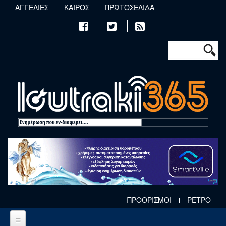
Παράκαμψη προς το κυρίως περιεχόμενο
ΑΓΓΕΛΙΕΣ
ΚΑΙΡΟΣ
ΠΡΩΤΟΣΕΛΙΔΑ
Φόρμα αν
Αναζήτηση
ΠΡΟΟΡΙΣΜΟΙ
ΡΕΤΡΟ