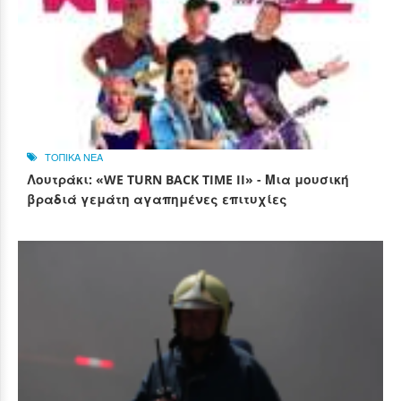
ΤΟΠΙΚΑ ΝΕΑ
Λουτράκι: «WE TURN BACK TIME II» - Μια μουσική
βραδιά γεμάτη αγαπημένες επιτυχίες