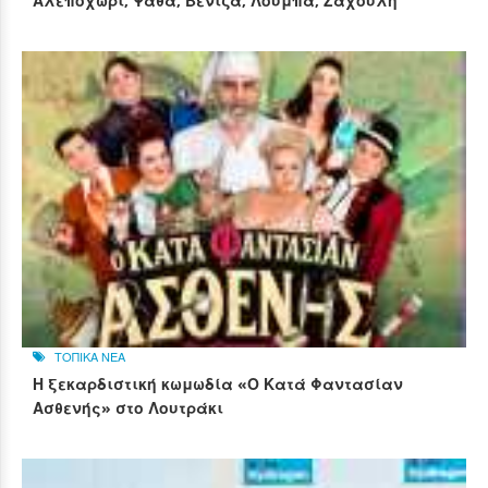
Αλεποχώρι, Ψάθα, Βενίζα, Λούμπα, Ζάχουλη
ΤΟΠΙΚΑ ΝΕΑ
Η ξεκαρδιστική κωμωδία «Ο Κατά Φαντασίαν
Ασθενής» στο Λουτράκι